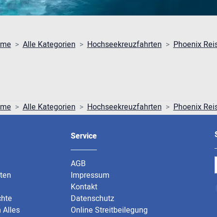
ome
Alle Kategorien
Hochseekreuzfahrten
Phoenix Rei
ome
Alle Kategorien
Hochseekreuzfahrten
Phoenix Rei
Service
AGB
rten
Impressum
Kontakt
chte
Datenschutz
 Alles
Online Streitbeilegung