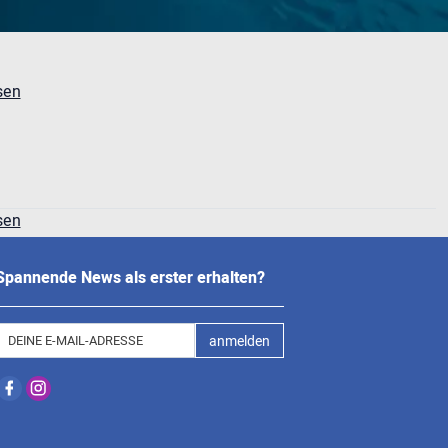
sen
sen
Spannende News als erster erhalten?
anmelden