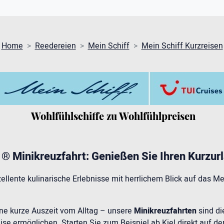
Home
Reedereien
Mein Schiff
Mein Schiff Kurzreisen
Wohlfühlschiffe zu Wohlfühlpreisen
 ® Minikreuzfahrt: Genießen Sie Ihren Kurzur
ellente kulinarische Erlebnisse mit herrlichem Blick auf das M
ine kurze Auszeit vom Alltag – unsere
Minikreuzfahrten
sind di
se ermöglichen. Starten Sie zum Beispiel ab Kiel direkt auf de