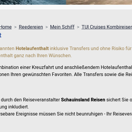
Home
Reedereien
Mein Schiff
TUI Cruises Kombireise
t
pannten
Hotelaufenthalt
inklusive Transfers und ohne Risiko für
fenthalt ganz nach Ihren Wünschen.
bination einer Kreuzfahrt und anschließendem Hotelaufenthalt
onen Ihren gewünschten Favoriten. Alle Transfers sowie die Re
 durch den Reiseveranstalter
Schauinsland Reisen
sichert Sie 
ung inkludiert.
ebare Ereignisse müssen Sie nicht beunruhigen - Ihr Reisevera