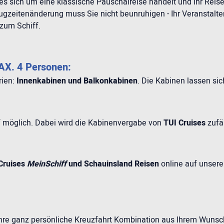
s es sich um eine klassische Pauschalreise handelt und Ihr Reis
lugzeitenänderung muss Sie nicht beunruhigen - Ihr Veranstalt
 zum Schiff.
X. 4 Personen:
rien:
Innenkabinen und Balkonkabinen
. Die Kabinen lassen sic
if möglich. Dabei wird die Kabinenvergabe von
TUI Cruises
zufä
Cruises
MeinSchiff
und Schauinsland Reisen
online auf unsere
 Ihre ganz persönliche Kreuzfahrt Kombination aus Ihrem Wuns