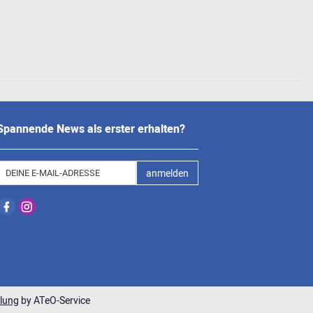
Spannende News als erster erhalten?
anmelden
lung
by ATeO-Service