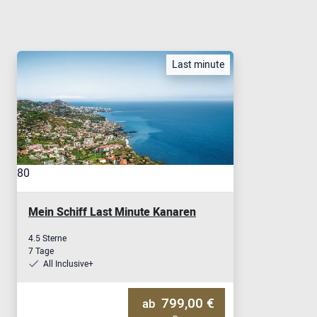
Last minute
80
Mein Schiff Last Minute Kanaren
4.5 Sterne
7 Tage
All Inclusive+
799,00 €
ab