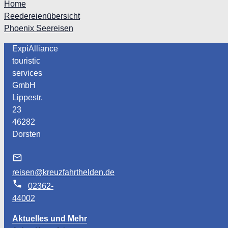
Home
Reedereienübersicht
Phoenix Seereisen
ExpiAlliance
touristic
services
GmbH
Lippestr.
23
46282
Dorsten
reisen@kreuzfahrthelden.de
02362-
44002
Aktuelles und Mehr