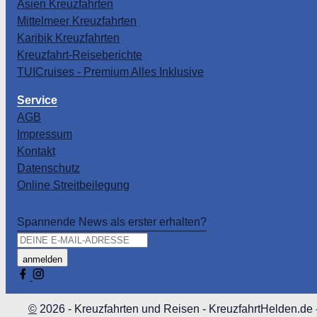
Asien Kreuzfahrten
Mittelmeer Kreuzfahrten
Karibik Kreuzfahrten
Kreuzfahrt-Reiseberichte
TUICruises - Premium Alles Inklusive
Service
AGB
Impressum
Kontakt
Datenschutz
Online Streitbeilegung
Spannende News als erster erhalten?
anmelden
©
2026
- Kreuzfahrten und Reisen - KreuzfahrtHelden.de - 