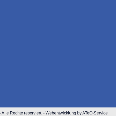
Alle Rechte reserviert. -
Webentwicklung
by ATeO-Service