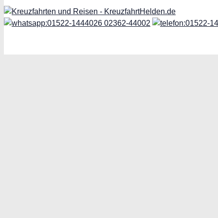
Phoenix Seereisen
02362-44002