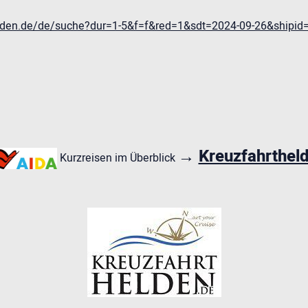
helden.de/de/suche?dur=1-5&f=f&red=1&sdt=2024-09-26&shipi
→
Kreuzfahrthel
Kurzreisen im Überblick