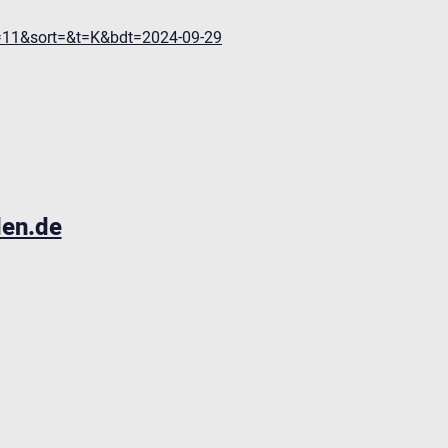
d=11&sort=&t=K&bdt=2024-09-29
den.de